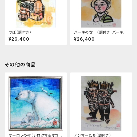
つぼ（額付き）
バーキの女 （額付き、バーキ＝
かご）
¥26,400
¥26,400
その他の商品
オーロラの夜（シロクマ＆オコジ
アンマーたち（額付き）