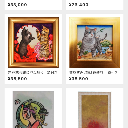
ョ）額付き
¥33,000
¥26,400
井戸端会議に花は咲く 額付き
猫ねずみ、旅は道連れ 額付き
¥38,500
¥38,500