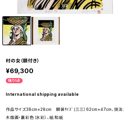
1
/2
村の女（額付き）
¥69,300
残り1点
International shipping available
作品サイズ38cm×28cm 額装ｻｲｽﾞ(三三）62cm×47cm、技法:
木版画・裏彩色（水彩）、紙:和紙