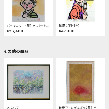
バーキの女 （額付き、バーキ＝
舞姫Ｃ（額付き）
かご）
¥26,400
¥47,300
その他の商品
あふれて
彼岸花 （ひがんばな）額付き