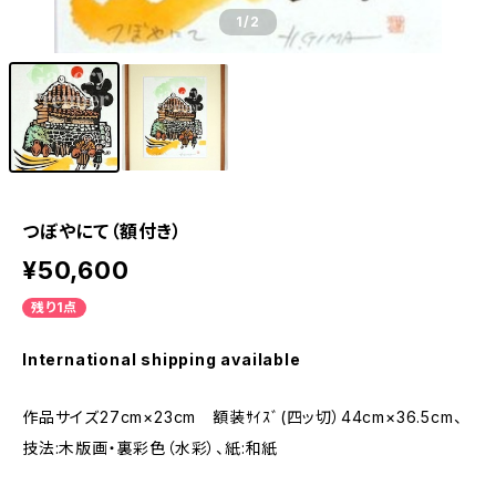
1
/2
つぼやにて（額付き）
¥50,600
残り1点
International shipping available
作品サイズ27cm×23cm 額装ｻｲｽﾞ(四ッ切）44cm×36.5cm、
技法:木版画・裏彩色（水彩）、紙:和紙